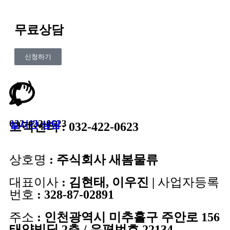
무료상담
신청하기
032-422-0623
실시간 상담
고객센터 : 032-422-0623
상호명
: 주식회사 새봄물류
대표이사
: 김현태, 이우진 |
사업자등록
번호
: 328-87-02891
주소
: 인천광역시 미추홀구 주안로 156
태양빌딩 2층 / 우편번호 22134